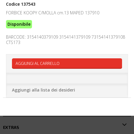
Codice
137543
FORBICE KOOPY C/MOLLA cm.13 MAPED 137910
Disponibile
BARCODE: 3154140379109 3154141379109 73154141379108
CTS173
AGGIUNGI AL CARRELLO
Aggiungi alla lista dei desideri
EXTRAS