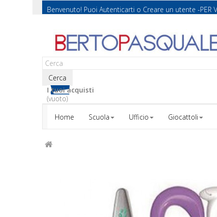
Benvenuto! Puoi
Autenticarti
o
Creare un utente
-PER 
Cerca
I tuoi acquisti
(vuoto)
Home
Scuola
Ufficio
Giocattoli