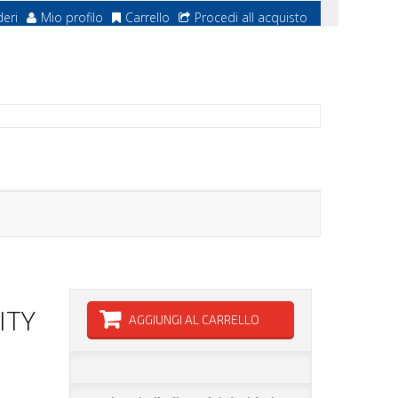
deri
Mio profilo
Carrello
Procedi all acquisto
ITY
AGGIUNGI AL CARRELLO