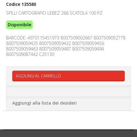
Codice
135580
SPILLI CARTOGRAFICI LEBEZ 266 SCATOLA 100 PZ
Disponibile
BARCODE: 4970115451973 8007509002667 8007509052778
8007509059425 8007509059432 8007509059456
8007509059463 8007509059487 8007509059494
8007509087442 C25130
AGGIUNGI AL CARRELLO
Aggiungi alla lista dei desideri