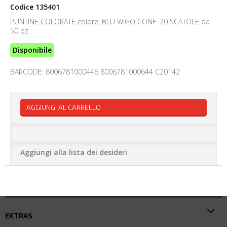
Codice
135401
PUNTINE COLORATE colore: BLU WIGO CONF. 20 SCATOLE da
50 pz.
Disponibile
BARCODE: 8006781000446 8006781000644 C20142
AGGIUNGI AL CARRELLO
Aggiungi alla lista dei desideri
EXTRAS