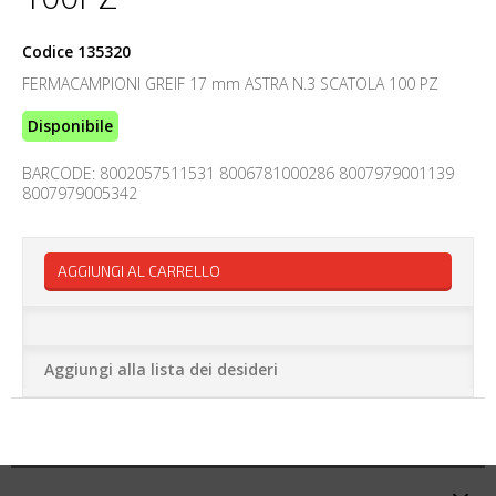
Codice
135320
FERMACAMPIONI GREIF 17 mm ASTRA N.3 SCATOLA 100 PZ
Disponibile
BARCODE: 8002057511531 8006781000286 8007979001139
8007979005342
AGGIUNGI AL CARRELLO
Aggiungi alla lista dei desideri