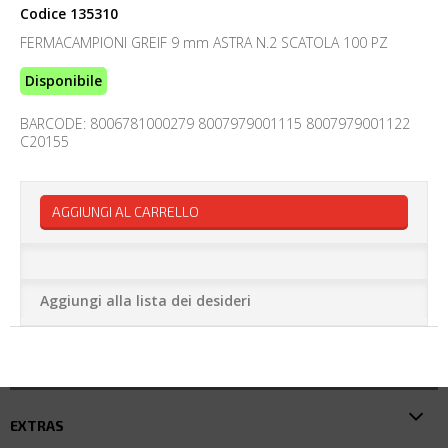
Codice
135310
FERMACAMPIONI GREIF 9 mm ASTRA N.2 SCATOLA 100 PZ
Disponibile
BARCODE: 8006781000279 8007979001115 8007979001122
C20155
AGGIUNGI AL CARRELLO
Aggiungi alla lista dei desideri
EXTRAS