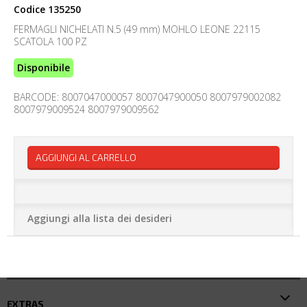
Codice
135250
FERMAGLI NICHELATI N.5 (49 mm) MOHLO LEONE 22115
SCATOLA 100 PZ
Disponibile
BARCODE: 8007047000057 8007047900050 8007979002082
8007979009524 8007979009562
AGGIUNGI AL CARRELLO
Aggiungi alla lista dei desideri
EXTRAS