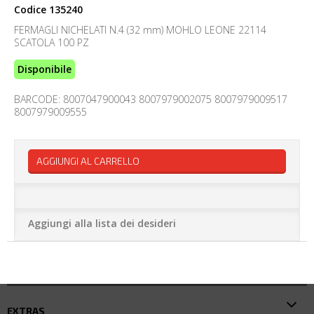
Codice
135240
FERMAGLI NICHELATI N.4 (32 mm) MOHLO LEONE 22114
SCATOLA 100 PZ
Disponibile
BARCODE: 8007047900043 8007979002075 8007979009517
8007979009555
AGGIUNGI AL CARRELLO
Aggiungi alla lista dei desideri
EXTRAS