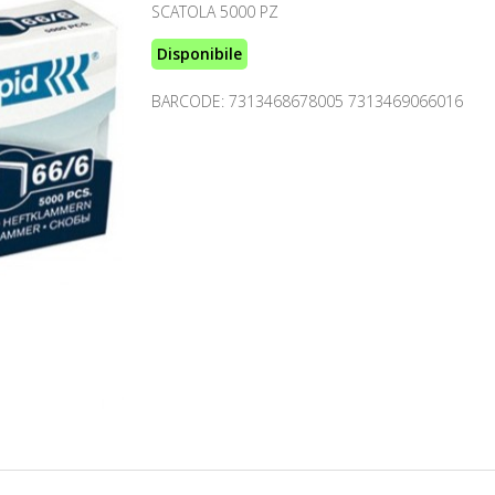
SCATOLA 5000 PZ
Disponibile
BARCODE: 7313468678005 7313469066016