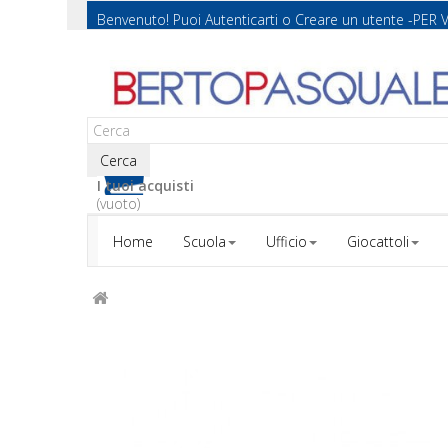
Benvenuto! Puoi
Autenticarti
o
Creare un utente
-PER 
Cerca
I tuoi acquisti
(vuoto)
Home
Scuola
Ufficio
Giocattoli