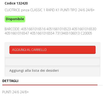
Codice
132420
CUCITRICE pinza CLASSIC 1 RAPID K1 PUNTI TIPO 24/6 24/8+
Disponibile
BARCODE: 4051661016516 4051661016523 4051661016530
4051661016547 4051661016554 7313465106013 C20005
AGGIUNGI AL CARRELLO
Aggiungi alla lista dei desideri
DETTAGLI
PUNTI 24/6 24/8+