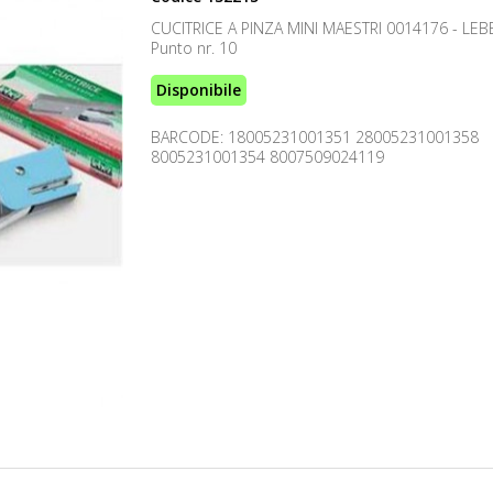
CUCITRICE A PINZA MINI MAESTRI 0014176 - LEB
Punto nr. 10
Disponibile
BARCODE: 18005231001351 28005231001358
8005231001354 8007509024119