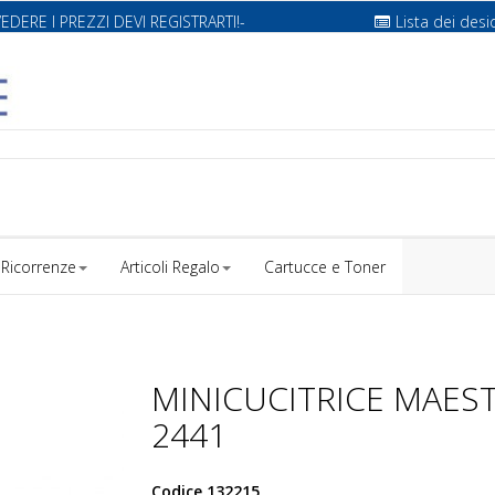
VEDERE I PREZZI DEVI REGISTRARTI!-
Lista dei desi
Ricorrenze
Articoli Regalo
Cartucce e Toner
MINICUCITRICE MAEST
2441
Codice
132215