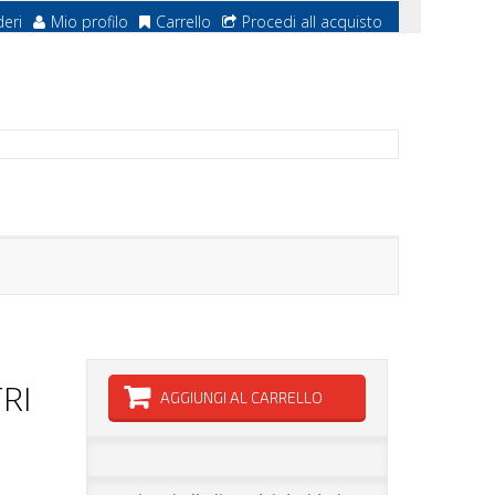
deri
Mio profilo
Carrello
Procedi all acquisto
RI
AGGIUNGI AL CARRELLO