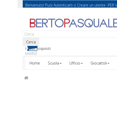
Benvenuto! Puoi
Autenticarti
o
Creare un utente
-PER 
Cerca
I tuoi acquisti
(vuoto)
Home
Scuola
Ufficio
Giocattoli