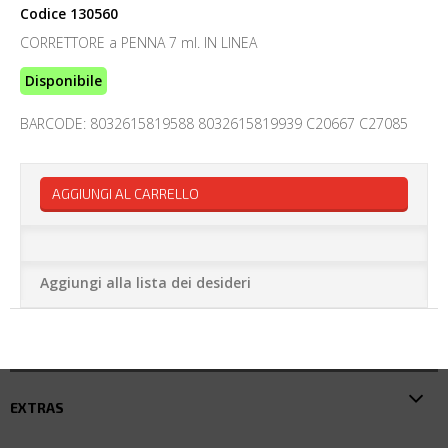
Codice
130560
CORRETTORE a PENNA 7 ml. IN LINEA
Disponibile
BARCODE: 8032615819588 8032615819939 C20667 C27085
AGGIUNGI AL CARRELLO
Aggiungi alla lista dei desideri
EXTRAS