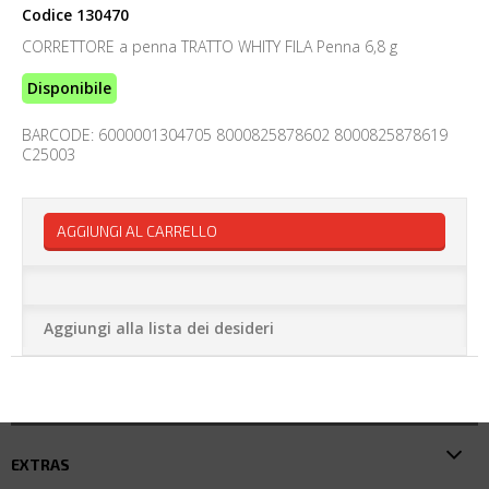
Codice
130470
CORRETTORE a penna TRATTO WHITY FILA Penna 6,8 g
Disponibile
BARCODE: 6000001304705 8000825878602 8000825878619
C25003
AGGIUNGI AL CARRELLO
Aggiungi alla lista dei desideri
EXTRAS