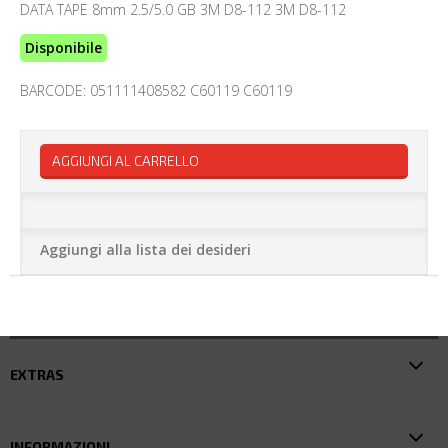
DATA TAPE 8mm 2.5/5.0 GB 3M D8-112 3M D8-112
Disponibile
BARCODE: 051111408582 C60119 C60119
AGGIUNGI AL CARRELLO
Aggiungi alla lista dei desideri
EXTRAS
INFORMAZIONI