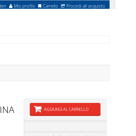
deri
Mio profilo
Carrello
Procedi all acquisto
INA
AGGIUNGI AL CARRELLO