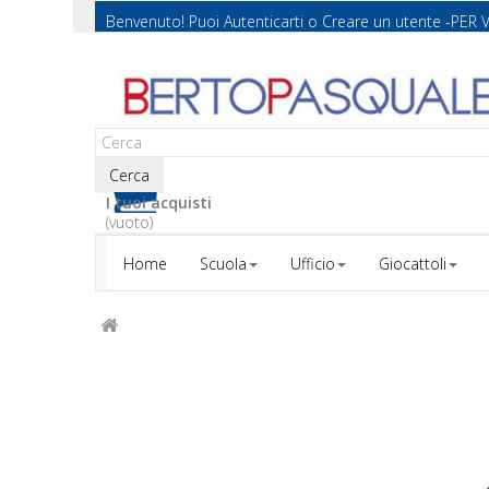
Benvenuto! Puoi
Autenticarti
o
Creare un utente
-PER 
Cerca
I tuoi acquisti
(vuoto)
Home
Scuola
Ufficio
Giocattoli