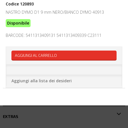
Codice
120893
NASTRO DYMO D1 9 mm NERO/BIANCO DYMO 40913
Disponibile
BARCODE: 5411313409131 5411313409339 C23111
AGGIUNGI AL CARRELLO
Aggiungi alla lista dei desideri
EXTRAS