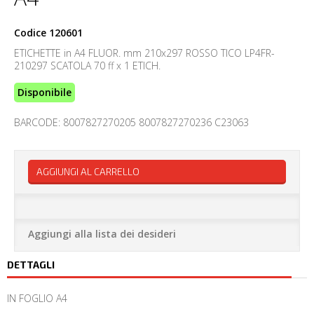
Codice
120601
ETICHETTE in A4 FLUOR. mm 210x297 ROSSO TICO LP4FR-
210297 SCATOLA 70 ff x 1 ETICH.
Disponibile
BARCODE: 8007827270205 8007827270236 C23063
AGGIUNGI AL CARRELLO
Aggiungi alla lista dei desideri
DETTAGLI
IN FOGLIO A4