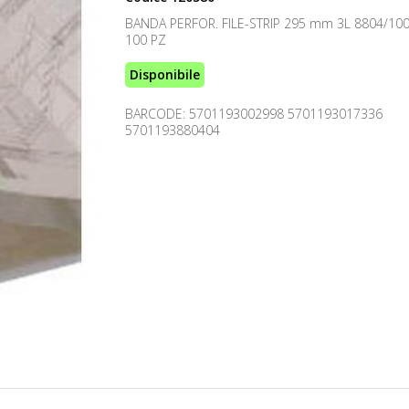
BANDA PERFOR. FILE-STRIP 295 mm 3L 8804/10
100 PZ
Disponibile
BARCODE: 5701193002998 5701193017336
5701193880404