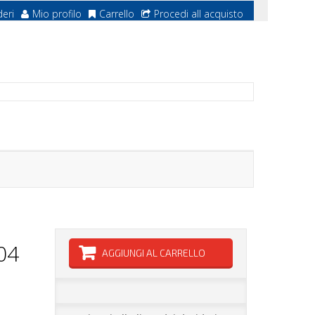
deri
Mio profilo
Carrello
Procedi all acquisto
04
AGGIUNGI AL CARRELLO