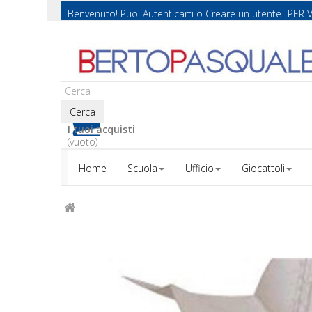
Benvenuto! Puoi
Autenticarti
o
Creare un utente
-PER 
Cerca
I tuoi acquisti
(vuoto)
Home
Scuola
Ufficio
Giocattoli