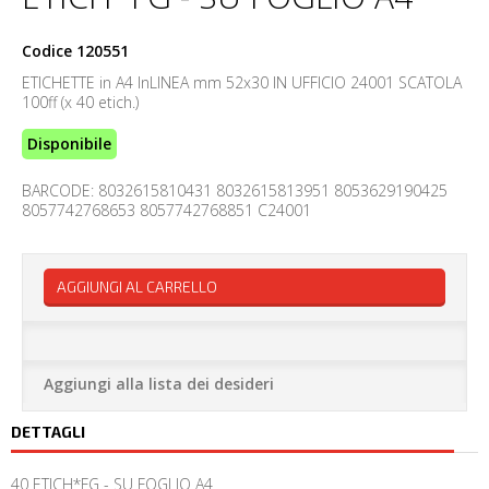
Codice
120551
ETICHETTE in A4 InLINEA mm 52x30 IN UFFICIO 24001 SCATOLA
100ff (x 40 etich.)
Disponibile
BARCODE: 8032615810431 8032615813951 8053629190425
8057742768653 8057742768851 C24001
AGGIUNGI AL CARRELLO
Aggiungi alla lista dei desideri
DETTAGLI
40 ETICH*FG - SU FOGLIO A4