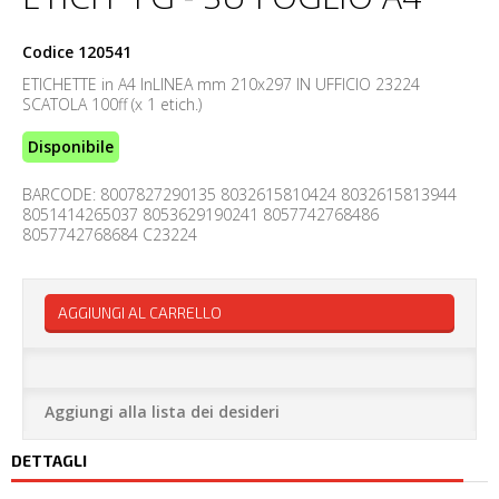
Codice
120541
ETICHETTE in A4 InLINEA mm 210x297 IN UFFICIO 23224
SCATOLA 100ff (x 1 etich.)
Disponibile
BARCODE: 8007827290135 8032615810424 8032615813944
8051414265037 8053629190241 8057742768486
8057742768684 C23224
AGGIUNGI AL CARRELLO
Aggiungi alla lista dei desideri
DETTAGLI