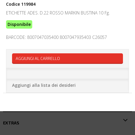
Codice
119984
ETICHETTE ADES. D.22 ROSSO MARKIN BUSTINA 10 Fg.
Disponibile
BARCODE: 8007047035400 8007047935403 C26057
AGGIUNGI AL CARRELLO
Aggiungi alla lista dei desideri
EXTRAS