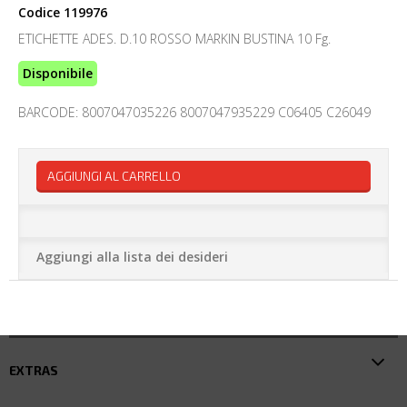
Codice
119976
ETICHETTE ADES. D.10 ROSSO MARKIN BUSTINA 10 Fg.
Disponibile
BARCODE: 8007047035226 8007047935229 C06405 C26049
AGGIUNGI AL CARRELLO
Aggiungi alla lista dei desideri
EXTRAS