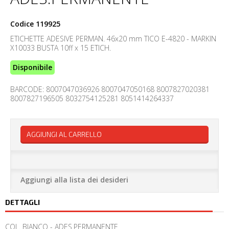
Codice
119925
ETICHETTE ADESIVE PERMAN. 46x20 mm TICO E-4820 - MARKIN
X10033 BUSTA 10ff x 15 ETICH.
Disponibile
BARCODE: 8007047036926 8007047050168 8007827020381
8007827196505 8032754125281 8051414264337
AGGIUNGI AL CARRELLO
Aggiungi alla lista dei desideri
DETTAGLI
COL. BIANCO - ADES.PERMANENTE