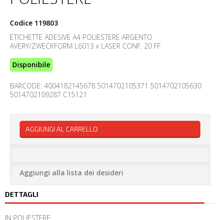
Codice
119803
ETICHETTE ADESIVE A4 POLIESTERE ARGENTO
AVERY/ZWECKFORM L6013 x LASER CONF. 20 FF
Disponibile
BARCODE: 4004182145678 5014702105371 5014702105630
5014702109287 C15121
AGGIUNGI AL CARRELLO
Aggiungi alla lista dei desideri
DETTAGLI
IN POLIESTERE