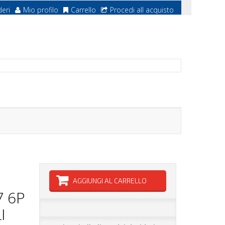
deri
Mio profilo
Carrello
Procedi all acquisto
AGGIUNGI AL CARRELLO
 6P
I