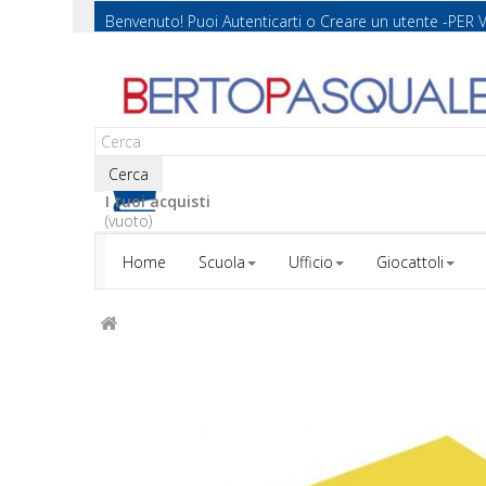
Benvenuto! Puoi
Autenticarti
o
Creare un utente
-PER 
Cerca
I tuoi acquisti
(vuoto)
Home
Scuola
Ufficio
Giocattoli