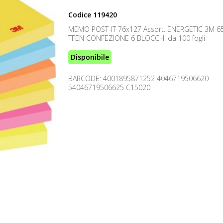
Codice
119420
MEMO POST-IT 76x127 Assort. ENERGETIC 3M 65
TFEN CONFEZIONE 6 BLOCCHI da 100 fogli
Disponibile
BARCODE: 4001895871252 4046719506620
54046719506625 C15020