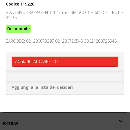
Codice
119220
BIADESIVO TRASPAREN. h.12,7 mm 3M SCOTCH 665 CF 1 ROT. x
32,9 m
Disponibile
BARCODE: 021200073397 021200726545 30021200726546
AGGIUNGI AL CARRELLO
Aggiungi alla lista dei desideri
EXTRAS