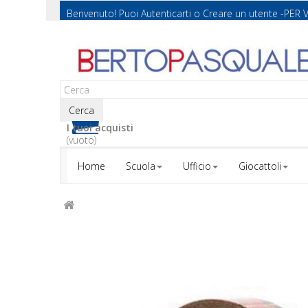
Benvenuto! Puoi
Autenticarti
o
Creare un utente
-PER 
Cerca
I tuoi acquisti
(vuoto)
Home
Scuola
Ufficio
Giocattoli