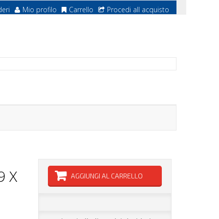
deri
Mio profilo
Carrello
Procedi all acquisto
9 X
AGGIUNGI AL CARRELLO