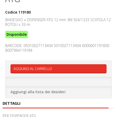
Codice
119180
BIADESIVO x DISPENSER ATG 12 mm 3M 924/1233 SCATOLA 12
ROTOLI x 33 m
Disponibile
BARCODE: 05010027113404 5010027113404 6000001191800
8007964119184
AGGIUNGI AL CARRELLO
Aggiungi alla lista dei desideri
DETTAGLI
PER DISPENSER ATG