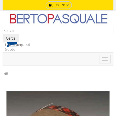
Quick link
Cerca
I tuoi acquisti
(vuoto)
Toggle
naviga