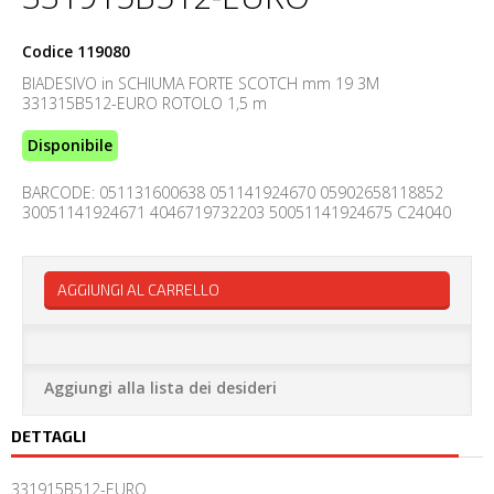
Codice
119080
BIADESIVO in SCHIUMA FORTE SCOTCH mm 19 3M
331315B512-EURO ROTOLO 1,5 m
Disponibile
BARCODE: 051131600638 051141924670 05902658118852
30051141924671 4046719732203 50051141924675 C24040
AGGIUNGI AL CARRELLO
Aggiungi alla lista dei desideri
DETTAGLI
331915B512-EURO