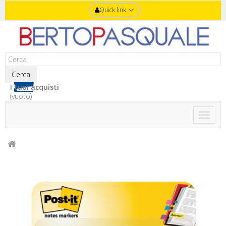
Quick link
Cerca
I tuoi acquisti
(vuoto)
Toggle
naviga