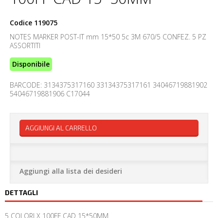
Codice
119075
NOTES MARKER POST-IT mm 15*50 5c 3M 670/5 CONFEZ. 5 PZ
ASSORTITI
Disponibile
BARCODE: 3134375317160 33134375317161 34046719881902
54046719881906 C17044
AGGIUNGI AL CARRELLO
Aggiungi alla lista dei desideri
DETTAGLI
5 COLORI X 100FF CAD 15*50MM