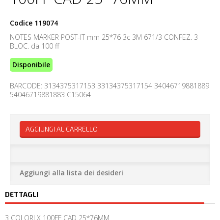
Codice
119074
NOTES MARKER POST-IT mm 25*76 3c 3M 671/3 CONFEZ. 3
BLOC. da 100 ff
Disponibile
BARCODE: 3134375317153 33134375317154 34046719881889
54046719881883 C15064
AGGIUNGI AL CARRELLO
Aggiungi alla lista dei desideri
DETTAGLI
3 COLORI X 100FF CAD 25*76MM