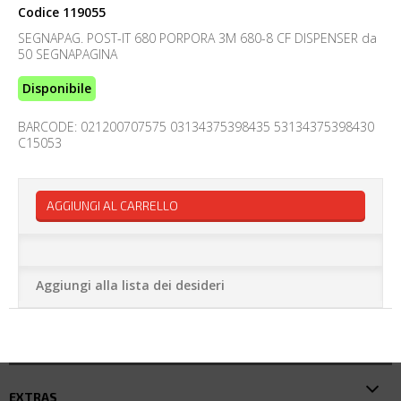
Codice
119055
SEGNAPAG. POST-IT 680 PORPORA 3M 680-8 CF DISPENSER da
50 SEGNAPAGINA
Disponibile
BARCODE: 021200707575 03134375398435 53134375398430
C15053
AGGIUNGI AL CARRELLO
Aggiungi alla lista dei desideri
EXTRAS