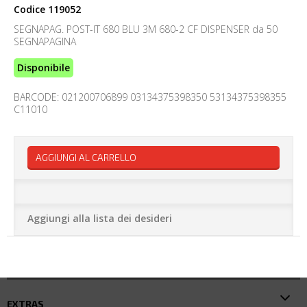
Codice
119052
SEGNAPAG. POST-IT 680 BLU 3M 680-2 CF DISPENSER da 50
SEGNAPAGINA
Disponibile
BARCODE: 021200706899 03134375398350 53134375398355
C11010
AGGIUNGI AL CARRELLO
Aggiungi alla lista dei desideri
EXTRAS