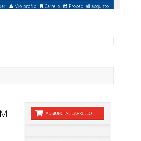
deri
Mio profilo
Carrello
Procedi all acquisto
3M
AGGIUNGI AL CARRELLO