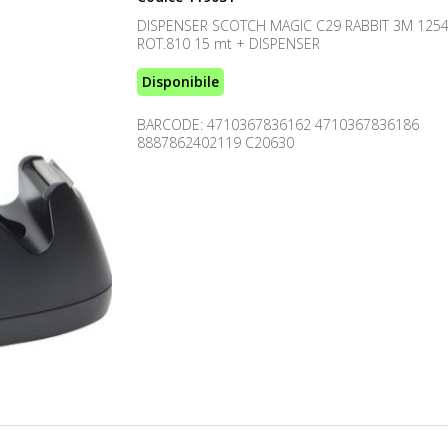
DISPENSER SCOTCH MAGIC C29 RABBIT 3M 12547
ROT.810 15 mt + DISPENSER
Disponibile
BARCODE: 4710367836162 4710367836186
8887862402119 C20630