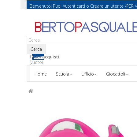
Benvenuto! Puoi
Autenticarti
o
Creare un utente
-PER 
Cerca
I tuoi acquisti
(vuoto)
Home
Scuola
Ufficio
Giocattoli