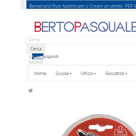
Benvenuto! Puoi
Autenticarti
o
Creare un utente
-PER 
Cerca
I tuoi acquisti
(vuoto)
Home
Scuola
Ufficio
Giocattoli