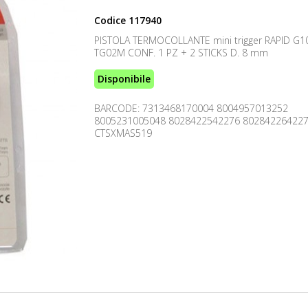
Codice
117940
PISTOLA TERMOCOLLANTE mini trigger RAPID G
TG02M CONF. 1 PZ + 2 STICKS D. 8 mm
Disponibile
BARCODE: 7313468170004 8004957013252
8005231005048 8028422542276 80284226422
CTSXMAS519