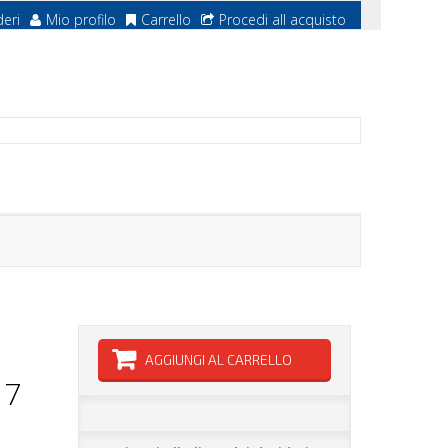
deri
Mio profilo
Carrello
Procedi all acquisto
AGGIUNGI AL CARRELLO
 7