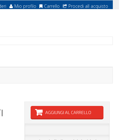
deri
Mio profilo
Carrello
Procedi all acquisto
I
AGGIUNGI AL CARRELLO