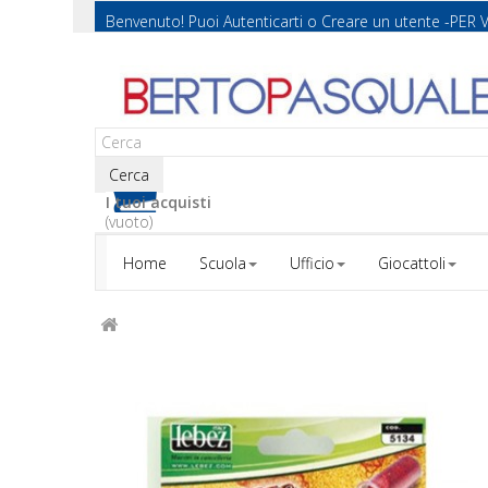
Benvenuto! Puoi
Autenticarti
o
Creare un utente
-PER 
Cerca
I tuoi acquisti
(vuoto)
Home
Scuola
Ufficio
Giocattoli