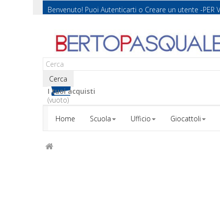
Benvenuto! Puoi
Autenticarti
o
Creare un utente
-PER 
Cerca
I tuoi acquisti
(vuoto)
Home
Scuola
Ufficio
Giocattoli