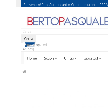
Benvenuto! Puoi
Autenticarti
o
Creare un utente
-PER 
Cerca
I tuoi acquisti
(vuoto)
Home
Scuola
Ufficio
Giocattoli