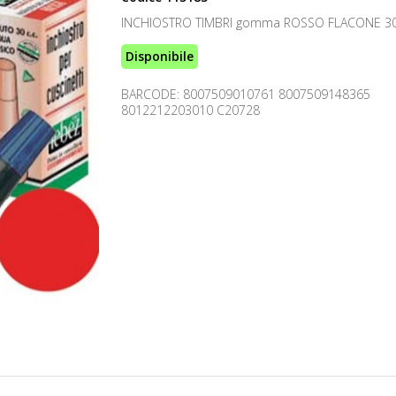
INCHIOSTRO TIMBRI gomma ROSSO FLACONE 30
Disponibile
BARCODE: 8007509010761 8007509148365
8012212203010 C20728