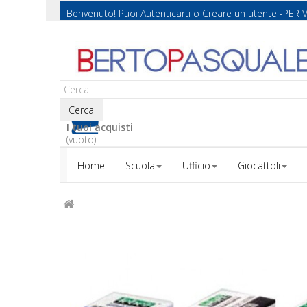
Benvenuto! Puoi
Autenticarti
o
Creare un utente
-PER 
Cerca
I tuoi acquisti
(vuoto)
Home
Scuola
Ufficio
Giocattoli