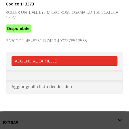
Codice
113373
ROLLER UNI-BALL EYE MICRO ROSS OSAMA UB-150 SCATOLA
12 PZ
Disponibile
BARCODE: 4548351177430 4902778512555
AGGIUNGI AL CARRELLO
Aggiungi alla lista dei desideri
EXTRAS