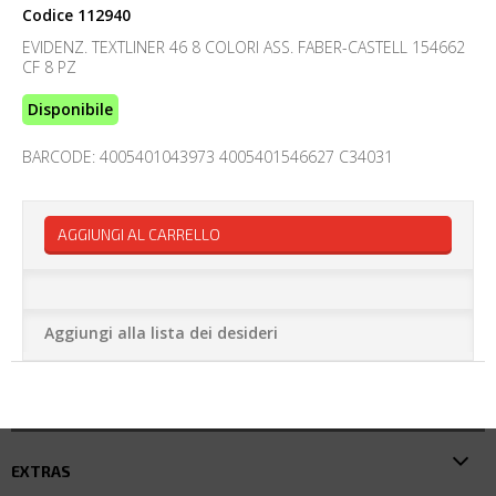
Codice
112940
EVIDENZ. TEXTLINER 46 8 COLORI ASS. FABER-CASTELL 154662
CF 8 PZ
Disponibile
BARCODE: 4005401043973 4005401546627 C34031
AGGIUNGI AL CARRELLO
Aggiungi alla lista dei desideri
EXTRAS