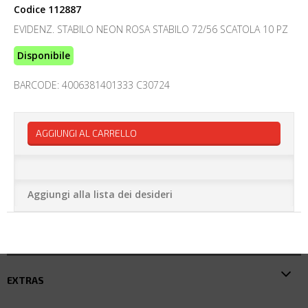
Codice
112887
EVIDENZ. STABILO NEON ROSA STABILO 72/56 SCATOLA 10 PZ
Disponibile
BARCODE: 4006381401333 C30724
AGGIUNGI AL CARRELLO
Aggiungi alla lista dei desideri
EXTRAS