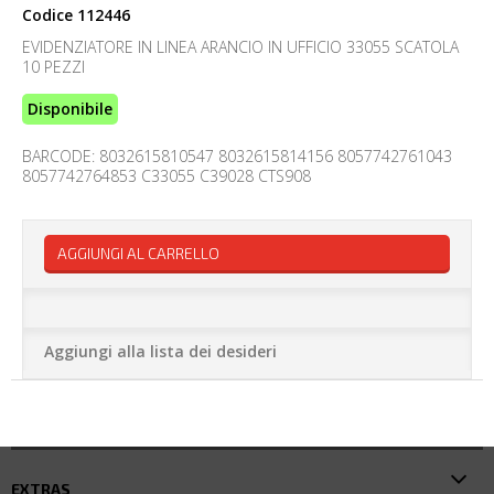
Codice
112446
EVIDENZIATORE IN LINEA ARANCIO IN UFFICIO 33055 SCATOLA
10 PEZZI
Disponibile
BARCODE: 8032615810547 8032615814156 8057742761043
8057742764853 C33055 C39028 CTS908
AGGIUNGI AL CARRELLO
Aggiungi alla lista dei desideri
EXTRAS