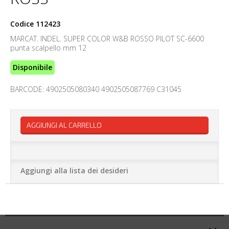
Codice
112423
MARCAT. INDEL. SUPER COLOR W&B ROSSO PILOT SC-6600
punta scalpello mm 12
Disponibile
BARCODE: 4902505080340 4902505087769 C31045
AGGIUNGI AL CARRELLO
Aggiungi alla lista dei desideri