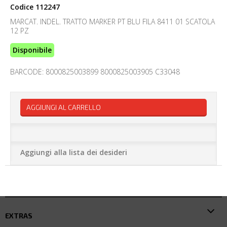
Codice
112247
MARCAT. INDEL. TRATTO MARKER PT BLU FILA 8411 01 SCATOLA
12 PZ
Disponibile
BARCODE: 8000825003899 8000825003905 C33048
AGGIUNGI AL CARRELLO
Aggiungi alla lista dei desideri
EXTRAS