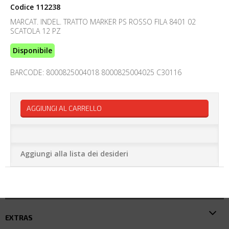
Codice
112238
MARCAT. INDEL. TRATTO MARKER PS ROSSO FILA 8401 02
SCATOLA 12 PZ
Disponibile
BARCODE: 8000825004018 8000825004025 C30116
AGGIUNGI AL CARRELLO
Aggiungi alla lista dei desideri
EXTRAS