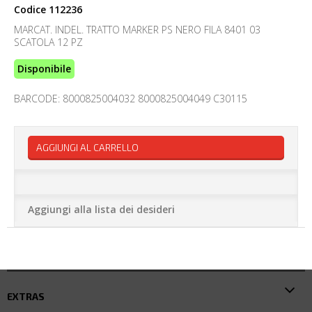
Codice
112236
MARCAT. INDEL. TRATTO MARKER PS NERO FILA 8401 03
SCATOLA 12 PZ
Disponibile
BARCODE: 8000825004032 8000825004049 C30115
AGGIUNGI AL CARRELLO
Aggiungi alla lista dei desideri
EXTRAS