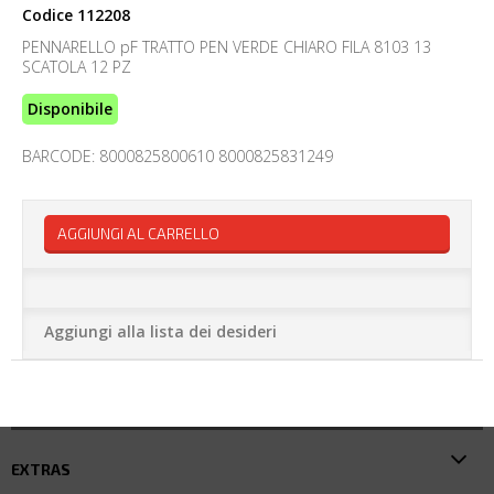
Codice
112208
PENNARELLO pF TRATTO PEN VERDE CHIARO FILA 8103 13
SCATOLA 12 PZ
Disponibile
BARCODE: 8000825800610 8000825831249
AGGIUNGI AL CARRELLO
Aggiungi alla lista dei desideri
EXTRAS