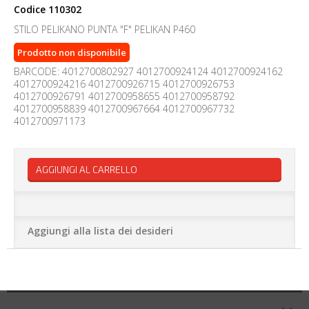
Codice
110302
STILO PELIKANO PUNTA "F" PELIKAN P460
Prodotto non disponibile
BARCODE: 4012700802927 4012700924124 4012700924162
4012700924216 4012700926715 4012700926753
4012700926791 4012700958655 4012700958792
4012700958839 4012700967664 4012700967732
4012700971173
AGGIUNGI AL CARRELLO
Aggiungi alla lista dei desideri