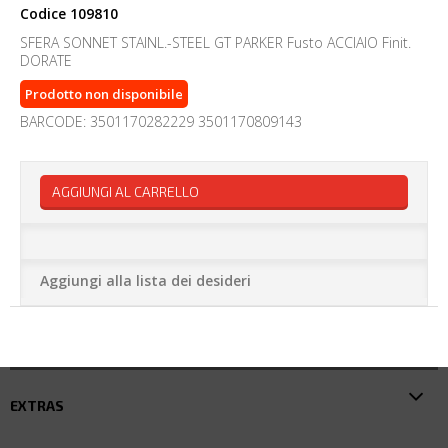
Codice
109810
SFERA SONNET STAINL.-STEEL GT PARKER Fusto ACCIAIO Finit.
DORATE
Prodotto non disponibile
BARCODE: 3501170282229 3501170809143
AGGIUNGI AL CARRELLO
Aggiungi alla lista dei desideri
EXTRAS